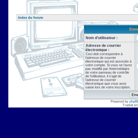
Index du forum
Envo
Nom d’utilisateur :
Adresse de courrier
électronique :
Ceci doit correspondre à
l’adresse de courrier
électronique qui est associée à
votre compte. Si vous ne l’avez
pas modifié par l’intermédiaire
de votre panneau de contrôle
de l’utilisateur, il s’agit de
l’adresse de courrier
électronique que vous avez
saisie lors de votre inscription.
Powered by
phpB
Traduit en