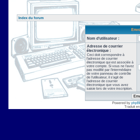
Index du forum
Envo
Nom d’utilisateur :
Adresse de courrier
électronique :
Ceci doit correspondre à
l’adresse de courrier
électronique qui est associée à
votre compte. Si vous ne l’avez
pas modifié par l’intermédiaire
de votre panneau de contrôle
de l’utilisateur, il s’agit de
l’adresse de courrier
électronique que vous avez
saisie lors de votre inscription.
Powered by
phpB
Traduit en