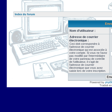
Index du forum
Envo
Nom d’utilisateur :
Adresse de courrier
électronique :
Ceci doit correspondre à
l’adresse de courrier
électronique qui est associée à
votre compte. Si vous ne l’avez
pas modifié par l’intermédiaire
de votre panneau de contrôle
de l’utilisateur, il s’agit de
l’adresse de courrier
électronique que vous avez
saisie lors de votre inscription.
Powered by
phpB
Traduit en