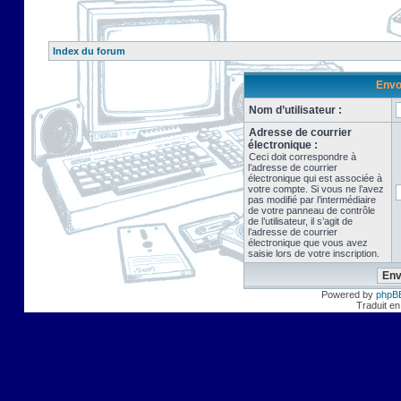
Index du forum
Envo
Nom d’utilisateur :
Adresse de courrier
électronique :
Ceci doit correspondre à
l’adresse de courrier
électronique qui est associée à
votre compte. Si vous ne l’avez
pas modifié par l’intermédiaire
de votre panneau de contrôle
de l’utilisateur, il s’agit de
l’adresse de courrier
électronique que vous avez
saisie lors de votre inscription.
Powered by
phpB
Traduit en