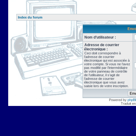
Index du forum
Envo
Nom d’utilisateur :
Adresse de courrier
électronique :
Ceci doit correspondre à
l’adresse de courrier
électronique qui est associée à
votre compte. Si vous ne l’avez
pas modifié par l’intermédiaire
de votre panneau de contrôle
de l’utilisateur, il s’agit de
l’adresse de courrier
électronique que vous avez
saisie lors de votre inscription.
Powered by
phpB
Traduit en