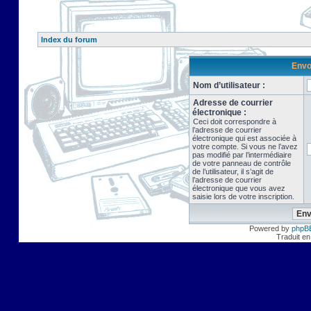
Index du forum
Envo
Nom d’utilisateur :
Adresse de courrier
électronique :
Ceci doit correspondre à
l’adresse de courrier
électronique qui est associée à
votre compte. Si vous ne l’avez
pas modifié par l’intermédiaire
de votre panneau de contrôle
de l’utilisateur, il s’agit de
l’adresse de courrier
électronique que vous avez
saisie lors de votre inscription.
Powered by
phpB
Traduit en