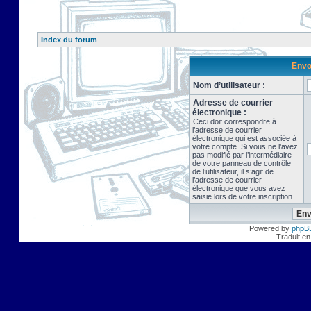
Index du forum
Envo
Nom d’utilisateur :
Adresse de courrier
électronique :
Ceci doit correspondre à
l’adresse de courrier
électronique qui est associée à
votre compte. Si vous ne l’avez
pas modifié par l’intermédiaire
de votre panneau de contrôle
de l’utilisateur, il s’agit de
l’adresse de courrier
électronique que vous avez
saisie lors de votre inscription.
Powered by
phpB
Traduit en