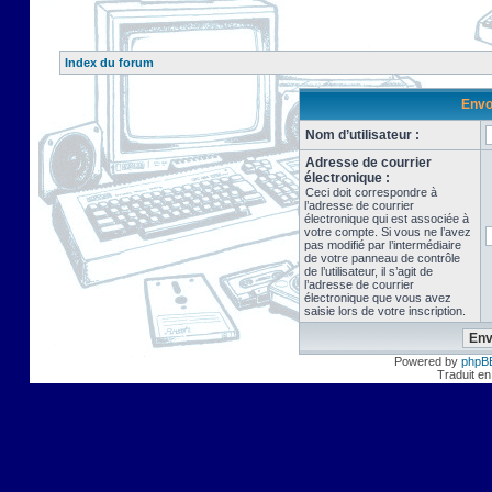
Index du forum
Envo
Nom d’utilisateur :
Adresse de courrier
électronique :
Ceci doit correspondre à
l’adresse de courrier
électronique qui est associée à
votre compte. Si vous ne l’avez
pas modifié par l’intermédiaire
de votre panneau de contrôle
de l’utilisateur, il s’agit de
l’adresse de courrier
électronique que vous avez
saisie lors de votre inscription.
Powered by
phpB
Traduit en