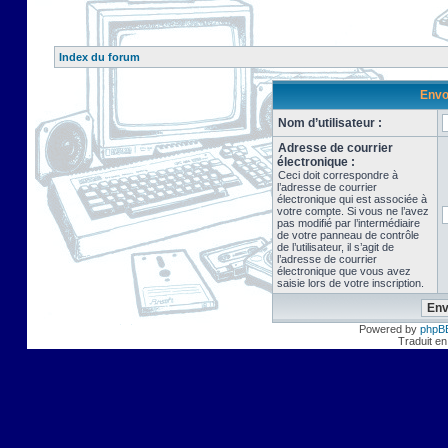
Index du forum
Envo
Nom d’utilisateur :
Adresse de courrier
électronique :
Ceci doit correspondre à
l’adresse de courrier
électronique qui est associée à
votre compte. Si vous ne l’avez
pas modifié par l’intermédiaire
de votre panneau de contrôle
de l’utilisateur, il s’agit de
l’adresse de courrier
électronique que vous avez
saisie lors de votre inscription.
Powered by
phpB
Traduit en