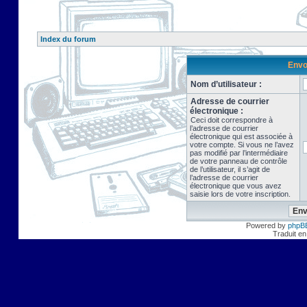
Index du forum
Envo
Nom d’utilisateur :
Adresse de courrier
électronique :
Ceci doit correspondre à
l’adresse de courrier
électronique qui est associée à
votre compte. Si vous ne l’avez
pas modifié par l’intermédiaire
de votre panneau de contrôle
de l’utilisateur, il s’agit de
l’adresse de courrier
électronique que vous avez
saisie lors de votre inscription.
Powered by
phpB
Traduit en