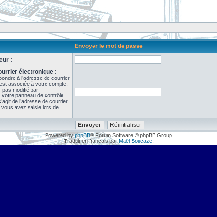
Envoyer le mot de passe
eur :
urrier électronique :
pondre à l’adresse de courrier
 est associée à votre compte.
z pas modifié par
de votre panneau de contrôle
il s’agit de l’adresse de courrier
 vous avez saisie lors de
Powered by
phpBB
® Forum Software © phpBB Group
Traduit en français par
Maël Soucaze
.