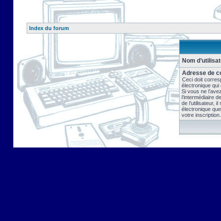
Index du forum
Nom d’utilisat
Adresse de co
Ceci doit corres
électronique qui
Si vous ne l’ave
l’intermédiaire 
de l’utilisateur, 
électronique que
votre inscription.