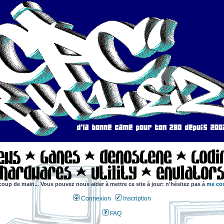
coup de main... Vous pouvez nous aider à mettre ce site à jour: n'hésitez pas à
me con
Connexion
Inscription
FAQ