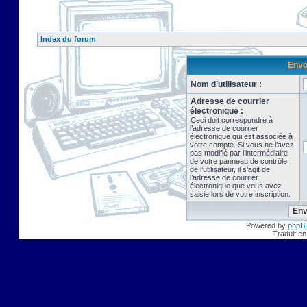
Index du forum
Envo
Nom d’utilisateur :
Adresse de courrier
électronique :
Ceci doit correspondre à
l’adresse de courrier
électronique qui est associée à
votre compte. Si vous ne l’avez
pas modifié par l’intermédiaire
de votre panneau de contrôle
de l’utilisateur, il s’agit de
l’adresse de courrier
électronique que vous avez
saisie lors de votre inscription.
Powered by
phpB
Traduit en