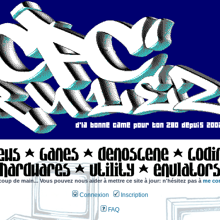
coup de main... Vous pouvez nous aider à mettre ce site à jour: n'hésitez pas à
me con
Connexion
Inscription
FAQ