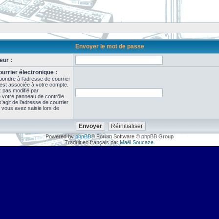
Envoyer le mot de passe
eur :
urrier électronique :
pondre à l’adresse de courrier
 est associée à votre compte.
z pas modifié par
de votre panneau de contrôle
il s’agit de l’adresse de courrier
 vous avez saisie lors de
Powered by
phpBB
® Forum Software © phpBB Group
Traduit en français par
Maël Soucaze
.