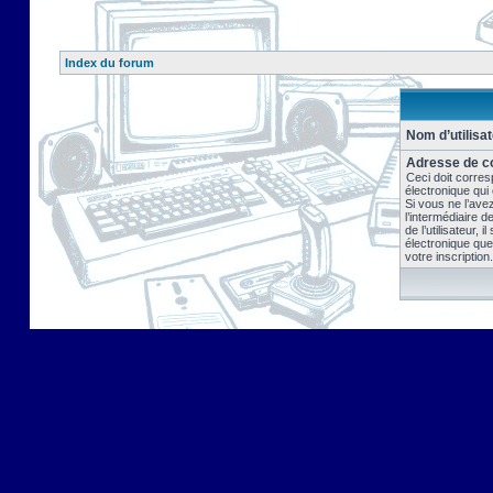
Index du forum
Nom d’utilisat
Adresse de co
Ceci doit corres
électronique qui
Si vous ne l’ave
l’intermédiaire 
de l’utilisateur, 
électronique que
votre inscription.