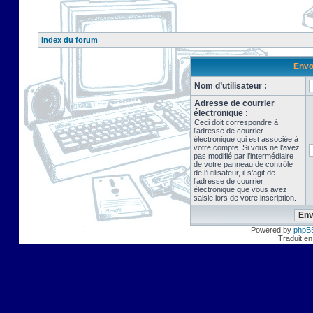
Index du forum
Envo
Nom d’utilisateur :
Adresse de courrier
électronique :
Ceci doit correspondre à
l’adresse de courrier
électronique qui est associée à
votre compte. Si vous ne l’avez
pas modifié par l’intermédiaire
de votre panneau de contrôle
de l’utilisateur, il s’agit de
l’adresse de courrier
électronique que vous avez
saisie lors de votre inscription.
Powered by
phpB
Traduit en