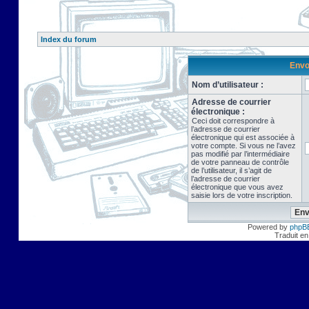
Index du forum
Envo
Nom d’utilisateur :
Adresse de courrier
électronique :
Ceci doit correspondre à
l’adresse de courrier
électronique qui est associée à
votre compte. Si vous ne l’avez
pas modifié par l’intermédiaire
de votre panneau de contrôle
de l’utilisateur, il s’agit de
l’adresse de courrier
électronique que vous avez
saisie lors de votre inscription.
Powered by
phpB
Traduit en