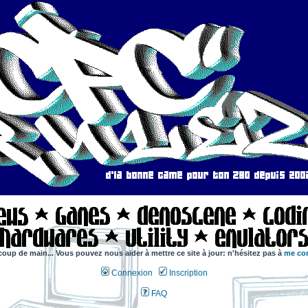
coup de main... Vous pouvez nous aider à mettre ce site à jour: n'hésitez pas à
me con
Connexion
Inscription
FAQ