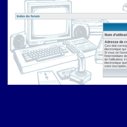
Index du forum
Nom d’utilisat
Adresse de co
Ceci doit corres
électronique qui
Si vous ne l’ave
l’intermédiaire 
de l’utilisateur, 
électronique que
votre inscription.