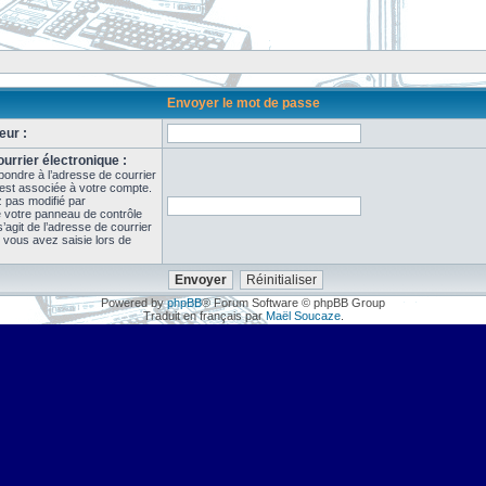
Envoyer le mot de passe
eur :
urrier électronique :
pondre à l’adresse de courrier
 est associée à votre compte.
z pas modifié par
de votre panneau de contrôle
il s’agit de l’adresse de courrier
 vous avez saisie lors de
Powered by
phpBB
® Forum Software © phpBB Group
Traduit en français par
Maël Soucaze
.