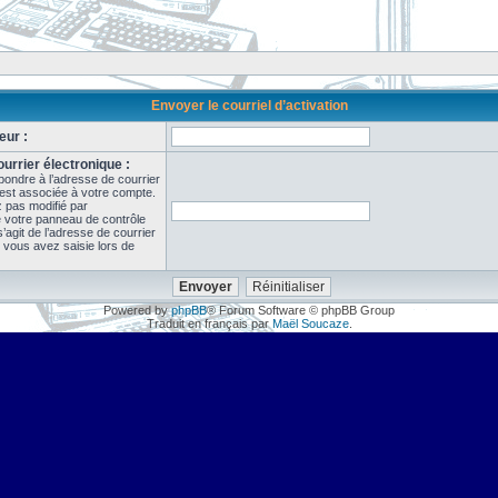
Envoyer le courriel d’activation
eur :
urrier électronique :
pondre à l’adresse de courrier
 est associée à votre compte.
z pas modifié par
de votre panneau de contrôle
il s’agit de l’adresse de courrier
 vous avez saisie lors de
Powered by
phpBB
® Forum Software © phpBB Group
Traduit en français par
Maël Soucaze
.