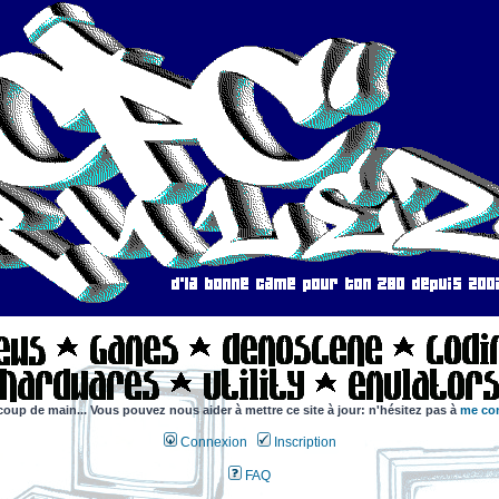
coup de main... Vous pouvez nous aider à mettre ce site à jour: n'hésitez pas à
me con
Connexion
Inscription
FAQ