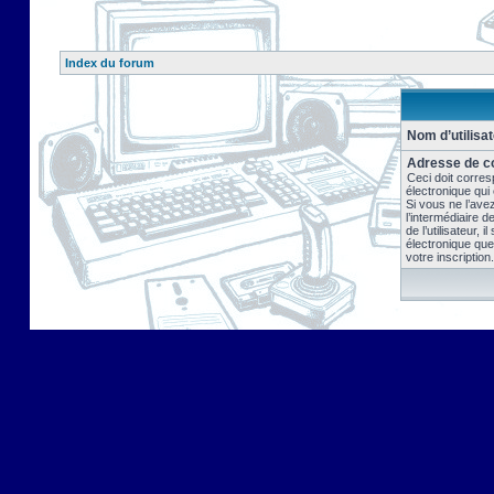
Index du forum
Nom d’utilisat
Adresse de co
Ceci doit corres
électronique qui
Si vous ne l’ave
l’intermédiaire 
de l’utilisateur, 
électronique que
votre inscription.