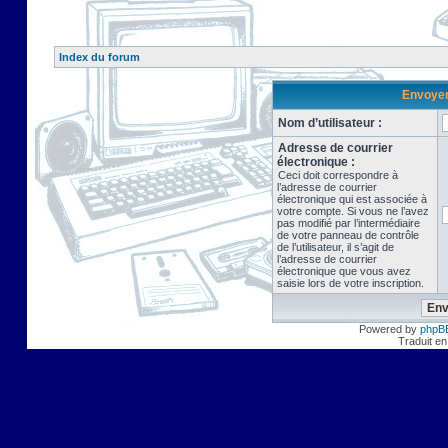
Index du forum
Envoyer 
Nom d’utilisateur :
Adresse de courrier
électronique :
Ceci doit correspondre à
l’adresse de courrier
électronique qui est associée à
votre compte. Si vous ne l’avez
pas modifié par l’intermédiaire
de votre panneau de contrôle
de l’utilisateur, il s’agit de
l’adresse de courrier
électronique que vous avez
saisie lors de votre inscription.
Powered by
phpB
Traduit en