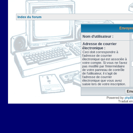
Index du forum
Envoyer 
Nom d’utilisateur :
Adresse de courrier
électronique :
Ceci doit correspondre à
l’adresse de courrier
électronique qui est associée à
votre compte. Si vous ne l’avez
pas modifié par l’intermédiaire
de votre panneau de contrôle
de l’utilisateur, il s’agit de
l’adresse de courrier
électronique que vous avez
saisie lors de votre inscription.
Powered by
phpB
Traduit en