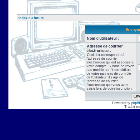
Index du forum
Envoyer 
Nom d’utilisateur :
Adresse de courrier
électronique :
Ceci doit correspondre à
l’adresse de courrier
électronique qui est associée à
votre compte. Si vous ne l’avez
pas modifié par l’intermédiaire
de votre panneau de contrôle
de l’utilisateur, il s’agit de
l’adresse de courrier
électronique que vous avez
saisie lors de votre inscription.
Powered by
phpB
Traduit en