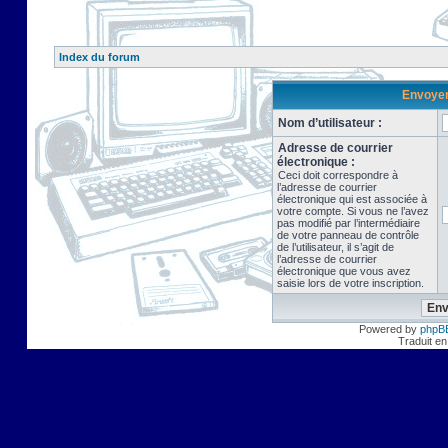
Index du forum
Envoyer 
Nom d’utilisateur :
Adresse de courrier
électronique :
Ceci doit correspondre à
l’adresse de courrier
électronique qui est associée à
votre compte. Si vous ne l’avez
pas modifié par l’intermédiaire
de votre panneau de contrôle
de l’utilisateur, il s’agit de
l’adresse de courrier
électronique que vous avez
saisie lors de votre inscription.
Powered by
phpB
Traduit en