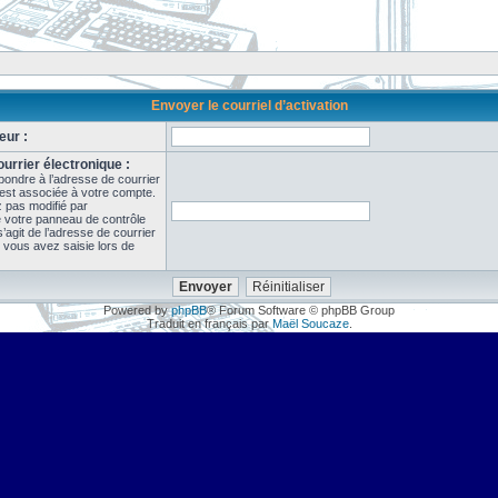
Envoyer le courriel d’activation
eur :
urrier électronique :
pondre à l’adresse de courrier
 est associée à votre compte.
z pas modifié par
de votre panneau de contrôle
il s’agit de l’adresse de courrier
 vous avez saisie lors de
Powered by
phpBB
® Forum Software © phpBB Group
Traduit en français par
Maël Soucaze
.