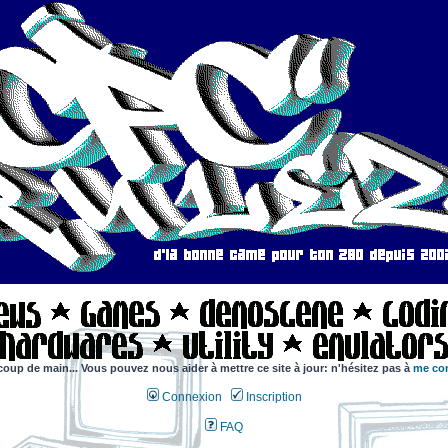
coup de main... Vous pouvez nous aider à mettre ce site à jour: n'hésitez pas à
me con
Connexion
Inscription
FAQ