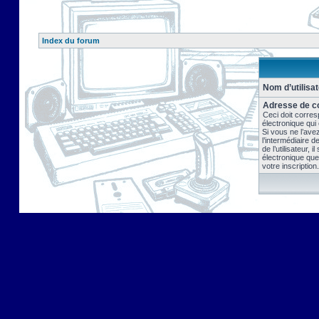
Index du forum
Nom d’utilisat
Adresse de co
Ceci doit corres
électronique qui
Si vous ne l’ave
l’intermédiaire 
de l’utilisateur, 
électronique que
votre inscription.