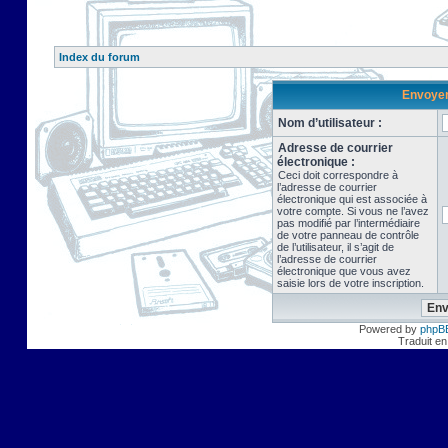
Index du forum
Envoyer 
Nom d’utilisateur :
Adresse de courrier
électronique :
Ceci doit correspondre à
l’adresse de courrier
électronique qui est associée à
votre compte. Si vous ne l’avez
pas modifié par l’intermédiaire
de votre panneau de contrôle
de l’utilisateur, il s’agit de
l’adresse de courrier
électronique que vous avez
saisie lors de votre inscription.
Powered by
phpB
Traduit en