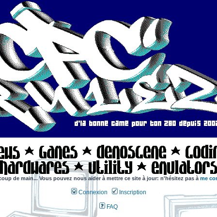
coup de main... Vous pouvez nous aider à mettre ce site à jour: n'hésitez pas à
me con
Connexion
Inscription
FAQ