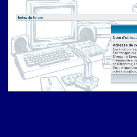
Index du forum
Nom d’utilisat
Adresse de co
Ceci doit corres
électronique qui
Si vous ne l’ave
l’intermédiaire 
de l’utilisateur, 
électronique que
votre inscription.