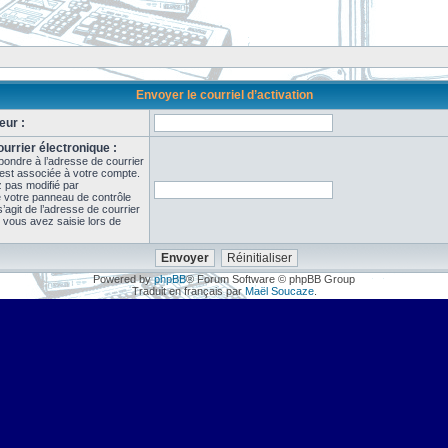
Envoyer le courriel d’activation
eur :
urrier électronique :
pondre à l’adresse de courrier
 est associée à votre compte.
z pas modifié par
de votre panneau de contrôle
il s’agit de l’adresse de courrier
 vous avez saisie lors de
Powered by
phpBB
® Forum Software © phpBB Group
Traduit en français par
Maël Soucaze
.