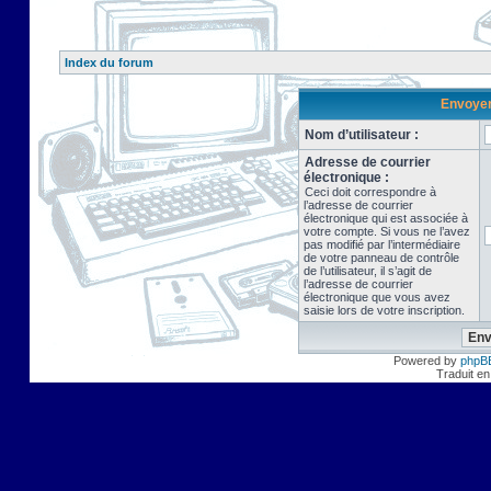
Index du forum
Envoyer 
Nom d’utilisateur :
Adresse de courrier
électronique :
Ceci doit correspondre à
l’adresse de courrier
électronique qui est associée à
votre compte. Si vous ne l’avez
pas modifié par l’intermédiaire
de votre panneau de contrôle
de l’utilisateur, il s’agit de
l’adresse de courrier
électronique que vous avez
saisie lors de votre inscription.
Powered by
phpB
Traduit en