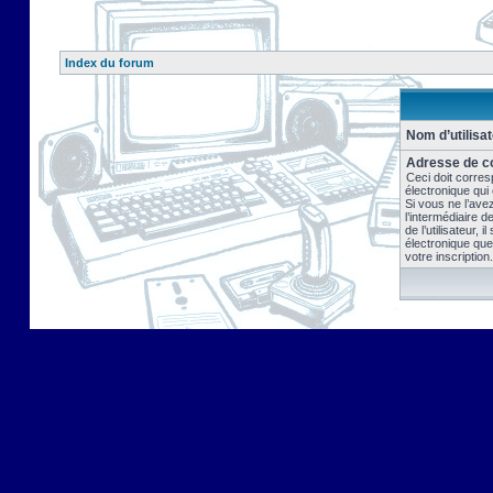
Index du forum
Nom d’utilisat
Adresse de co
Ceci doit corres
électronique qui
Si vous ne l’ave
l’intermédiaire 
de l’utilisateur, 
électronique que
votre inscription.