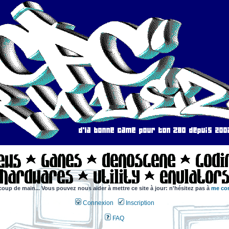
coup de main... Vous pouvez nous aider à mettre ce site à jour: n'hésitez pas à
me con
Connexion
Inscription
FAQ