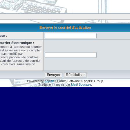
Envoyer le courriel d’activation
eur :
urrier électronique :
pondre à l’adresse de courrier
 est associée à votre compte.
z pas modifié par
de votre panneau de contrôle
il s’agit de l’adresse de courrier
 vous avez saisie lors de
Powered by
phpBB
® Forum Software © phpBB Group
Traduit en français par
Maël Soucaze
.