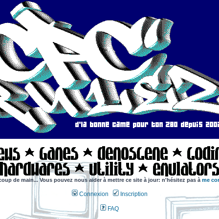
coup de main... Vous pouvez nous aider à mettre ce site à jour: n'hésitez pas à
me con
Connexion
Inscription
FAQ