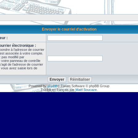
Envoyer le courriel d’activation
eur :
urrier électronique :
pondre à l’adresse de courrier
 est associée à votre compte.
z pas modifié par
de votre panneau de contrôle
il s’agit de l’adresse de courrier
 vous avez saisie lors de
Powered by
phpBB
® Forum Software © phpBB Group
Traduit en français par
Maël Soucaze
.