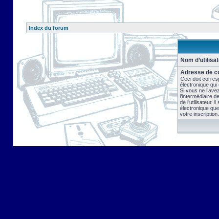
Index du forum
Nom d’utilisat
Adresse de co
Ceci doit corres
électronique qui
Si vous ne l’ave
l’intermédiaire 
de l’utilisateur, 
électronique que
votre inscription.