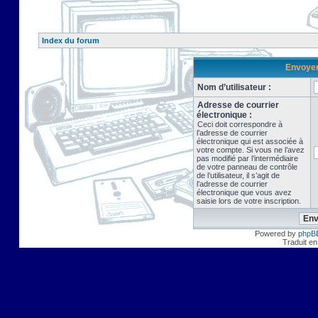
Index du forum
Envoyer 
Nom d’utilisateur :
Adresse de courrier
électronique :
Ceci doit correspondre à
l’adresse de courrier
électronique qui est associée à
votre compte. Si vous ne l’avez
pas modifié par l’intermédiaire
de votre panneau de contrôle
de l’utilisateur, il s’agit de
l’adresse de courrier
électronique que vous avez
saisie lors de votre inscription.
Powered by
phpB
Traduit en