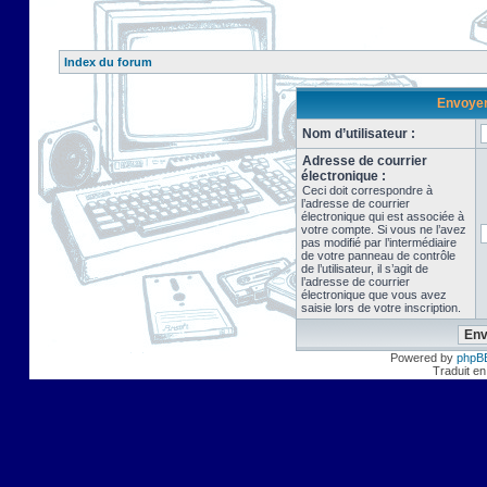
Index du forum
Envoyer 
Nom d’utilisateur :
Adresse de courrier
électronique :
Ceci doit correspondre à
l’adresse de courrier
électronique qui est associée à
votre compte. Si vous ne l’avez
pas modifié par l’intermédiaire
de votre panneau de contrôle
de l’utilisateur, il s’agit de
l’adresse de courrier
électronique que vous avez
saisie lors de votre inscription.
Powered by
phpB
Traduit en