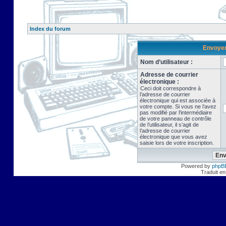
Index du forum
Envoyer 
Nom d’utilisateur :
Adresse de courrier
électronique :
Ceci doit correspondre à
l’adresse de courrier
électronique qui est associée à
votre compte. Si vous ne l’avez
pas modifié par l’intermédiaire
de votre panneau de contrôle
de l’utilisateur, il s’agit de
l’adresse de courrier
électronique que vous avez
saisie lors de votre inscription.
Powered by
phpB
Traduit en