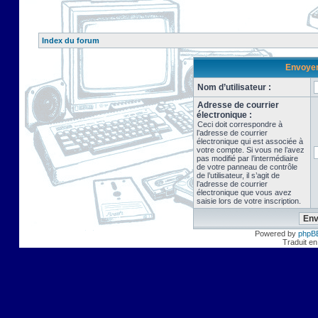
Index du forum
Envoyer 
Nom d’utilisateur :
Adresse de courrier
électronique :
Ceci doit correspondre à
l’adresse de courrier
électronique qui est associée à
votre compte. Si vous ne l’avez
pas modifié par l’intermédiaire
de votre panneau de contrôle
de l’utilisateur, il s’agit de
l’adresse de courrier
électronique que vous avez
saisie lors de votre inscription.
Powered by
phpB
Traduit en