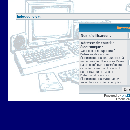
Index du forum
Envoyer 
Nom d’utilisateur :
Adresse de courrier
électronique :
Ceci doit correspondre à
l’adresse de courrier
électronique qui est associée à
votre compte. Si vous ne l’avez
pas modifié par l’intermédiaire
de votre panneau de contrôle
de l’utilisateur, il s’agit de
l’adresse de courrier
électronique que vous avez
saisie lors de votre inscription.
Powered by
phpB
Traduit en