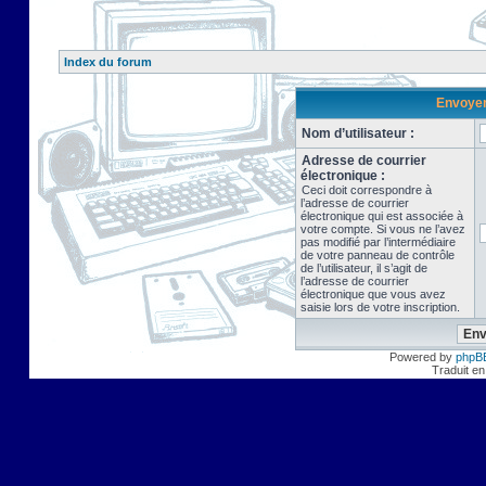
Index du forum
Envoyer 
Nom d’utilisateur :
Adresse de courrier
électronique :
Ceci doit correspondre à
l’adresse de courrier
électronique qui est associée à
votre compte. Si vous ne l’avez
pas modifié par l’intermédiaire
de votre panneau de contrôle
de l’utilisateur, il s’agit de
l’adresse de courrier
électronique que vous avez
saisie lors de votre inscription.
Powered by
phpB
Traduit en