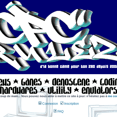
coup de main... Vous pouvez nous aider à mettre ce site à jour: n'hésitez pas à
me con
Connexion
Inscription
FAQ