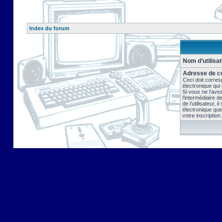
Index du forum
Nom d’utilisat
Adresse de co
Ceci doit corres
électronique qui
Si vous ne l’ave
l’intermédiaire 
de l’utilisateur, 
électronique que
votre inscription.