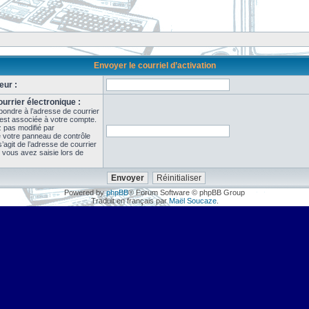
Envoyer le courriel d’activation
eur :
urrier électronique :
pondre à l’adresse de courrier
 est associée à votre compte.
z pas modifié par
de votre panneau de contrôle
il s’agit de l’adresse de courrier
 vous avez saisie lors de
Powered by
phpBB
® Forum Software © phpBB Group
Traduit en français par
Maël Soucaze
.