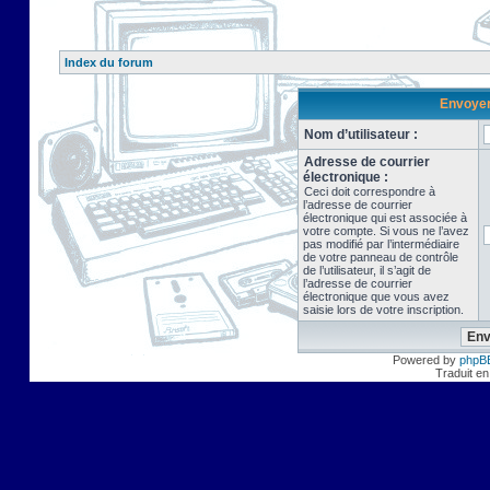
Index du forum
Envoyer 
Nom d’utilisateur :
Adresse de courrier
électronique :
Ceci doit correspondre à
l’adresse de courrier
électronique qui est associée à
votre compte. Si vous ne l’avez
pas modifié par l’intermédiaire
de votre panneau de contrôle
de l’utilisateur, il s’agit de
l’adresse de courrier
électronique que vous avez
saisie lors de votre inscription.
Powered by
phpB
Traduit en