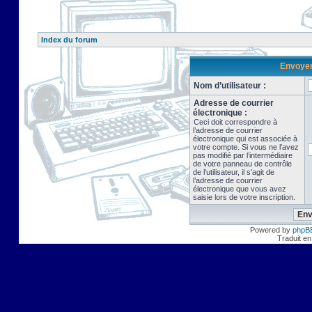
Index du forum
Envoyer 
Nom d’utilisateur :
Adresse de courrier
électronique :
Ceci doit correspondre à
l’adresse de courrier
électronique qui est associée à
votre compte. Si vous ne l’avez
pas modifié par l’intermédiaire
de votre panneau de contrôle
de l’utilisateur, il s’agit de
l’adresse de courrier
électronique que vous avez
saisie lors de votre inscription.
Powered by
phpB
Traduit en