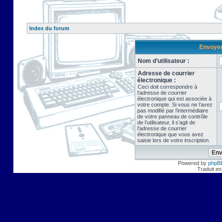
Index du forum
Envoyer 
Nom d’utilisateur :
Adresse de courrier
électronique :
Ceci doit correspondre à
l’adresse de courrier
électronique qui est associée à
votre compte. Si vous ne l’avez
pas modifié par l’intermédiaire
de votre panneau de contrôle
de l’utilisateur, il s’agit de
l’adresse de courrier
électronique que vous avez
saisie lors de votre inscription.
Powered by
phpB
Traduit en