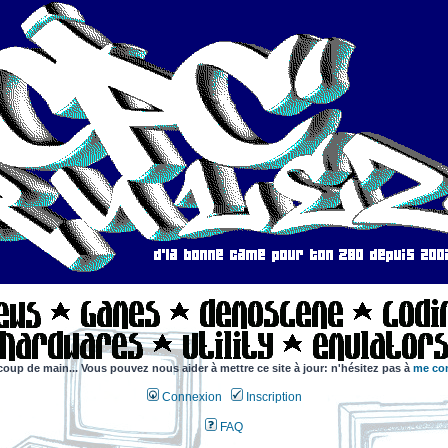
coup de main... Vous pouvez nous aider à mettre ce site à jour: n'hésitez pas à
me con
Connexion
Inscription
FAQ