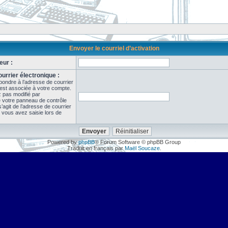
Envoyer le courriel d’activation
eur :
urrier électronique :
pondre à l’adresse de courrier
 est associée à votre compte.
z pas modifié par
de votre panneau de contrôle
il s’agit de l’adresse de courrier
 vous avez saisie lors de
Powered by
phpBB
® Forum Software © phpBB Group
Traduit en français par
Maël Soucaze
.