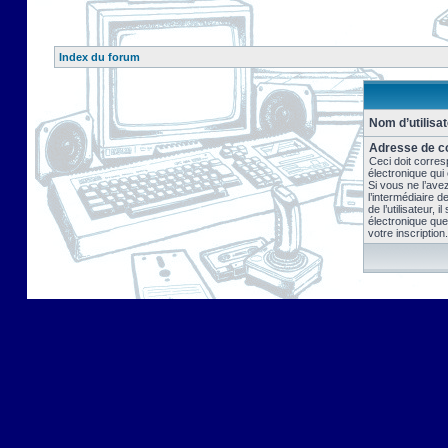
Index du forum
Nom d’utilisat
Adresse de co
Ceci doit corres
électronique qui
Si vous ne l’ave
l’intermédiaire 
de l’utilisateur, 
électronique que
votre inscription.