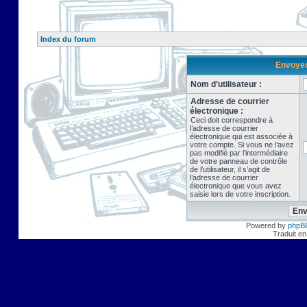
Index du forum
Envoyer 
Nom d’utilisateur :
Adresse de courrier
électronique :
Ceci doit correspondre à
l’adresse de courrier
électronique qui est associée à
votre compte. Si vous ne l’avez
pas modifié par l’intermédiaire
de votre panneau de contrôle
de l’utilisateur, il s’agit de
l’adresse de courrier
électronique que vous avez
saisie lors de votre inscription.
Powered by
phpB
Traduit en