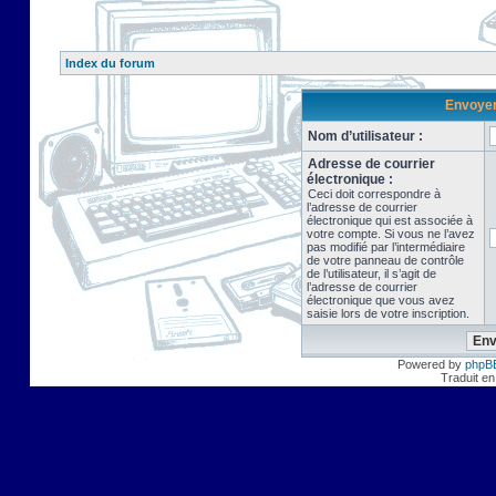
Index du forum
Envoyer 
Nom d’utilisateur :
Adresse de courrier
électronique :
Ceci doit correspondre à
l’adresse de courrier
électronique qui est associée à
votre compte. Si vous ne l’avez
pas modifié par l’intermédiaire
de votre panneau de contrôle
de l’utilisateur, il s’agit de
l’adresse de courrier
électronique que vous avez
saisie lors de votre inscription.
Powered by
phpB
Traduit en