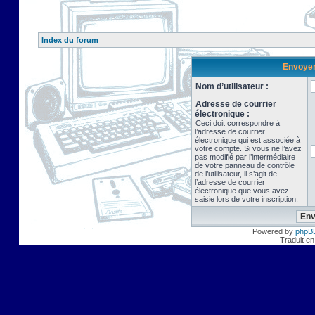
Index du forum
Envoyer 
Nom d’utilisateur :
Adresse de courrier
électronique :
Ceci doit correspondre à
l’adresse de courrier
électronique qui est associée à
votre compte. Si vous ne l’avez
pas modifié par l’intermédiaire
de votre panneau de contrôle
de l’utilisateur, il s’agit de
l’adresse de courrier
électronique que vous avez
saisie lors de votre inscription.
Powered by
phpB
Traduit en