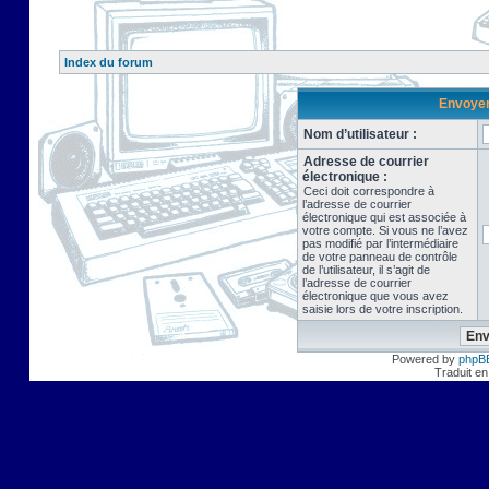
Index du forum
Envoyer 
Nom d’utilisateur :
Adresse de courrier
électronique :
Ceci doit correspondre à
l’adresse de courrier
électronique qui est associée à
votre compte. Si vous ne l’avez
pas modifié par l’intermédiaire
de votre panneau de contrôle
de l’utilisateur, il s’agit de
l’adresse de courrier
électronique que vous avez
saisie lors de votre inscription.
Powered by
phpB
Traduit en