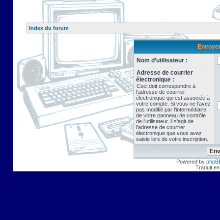
Index du forum
Envoyer 
Nom d’utilisateur :
Adresse de courrier
électronique :
Ceci doit correspondre à
l’adresse de courrier
électronique qui est associée à
votre compte. Si vous ne l’avez
pas modifié par l’intermédiaire
de votre panneau de contrôle
de l’utilisateur, il s’agit de
l’adresse de courrier
électronique que vous avez
saisie lors de votre inscription.
Powered by
phpB
Traduit en