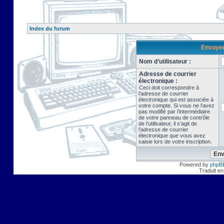
Index du forum
Envoyer 
Nom d’utilisateur :
Adresse de courrier
électronique :
Ceci doit correspondre à
l’adresse de courrier
électronique qui est associée à
votre compte. Si vous ne l’avez
pas modifié par l’intermédiaire
de votre panneau de contrôle
de l’utilisateur, il s’agit de
l’adresse de courrier
électronique que vous avez
saisie lors de votre inscription.
Powered by
phpB
Traduit en