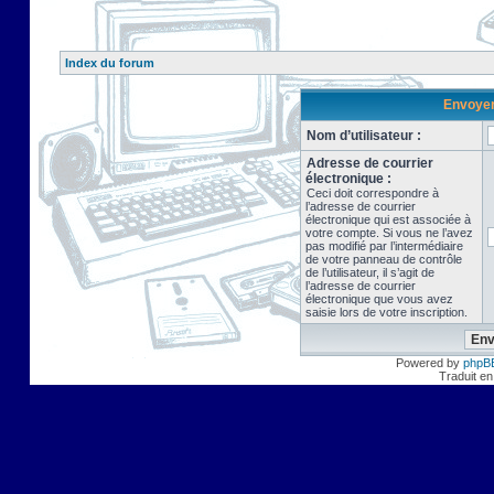
Index du forum
Envoyer 
Nom d’utilisateur :
Adresse de courrier
électronique :
Ceci doit correspondre à
l’adresse de courrier
électronique qui est associée à
votre compte. Si vous ne l’avez
pas modifié par l’intermédiaire
de votre panneau de contrôle
de l’utilisateur, il s’agit de
l’adresse de courrier
électronique que vous avez
saisie lors de votre inscription.
Powered by
phpB
Traduit en