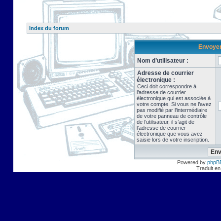
Index du forum
Envoyer 
Nom d’utilisateur :
Adresse de courrier
électronique :
Ceci doit correspondre à
l’adresse de courrier
électronique qui est associée à
votre compte. Si vous ne l’avez
pas modifié par l’intermédiaire
de votre panneau de contrôle
de l’utilisateur, il s’agit de
l’adresse de courrier
électronique que vous avez
saisie lors de votre inscription.
Powered by
phpB
Traduit en