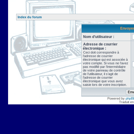
Index du forum
Envoyer 
Nom d’utilisateur :
Adresse de courrier
électronique :
Ceci doit correspondre à
l’adresse de courrier
électronique qui est associée à
votre compte. Si vous ne l’avez
pas modifié par l’intermédiaire
de votre panneau de contrôle
de l’utilisateur, il s’agit de
l’adresse de courrier
électronique que vous avez
saisie lors de votre inscription.
Powered by
phpB
Traduit en