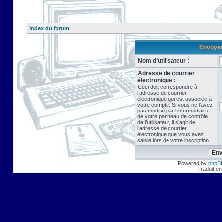
Index du forum
Envoyer 
Nom d’utilisateur :
Adresse de courrier
électronique :
Ceci doit correspondre à
l’adresse de courrier
électronique qui est associée à
votre compte. Si vous ne l’avez
pas modifié par l’intermédiaire
de votre panneau de contrôle
de l’utilisateur, il s’agit de
l’adresse de courrier
électronique que vous avez
saisie lors de votre inscription.
Powered by
phpB
Traduit en