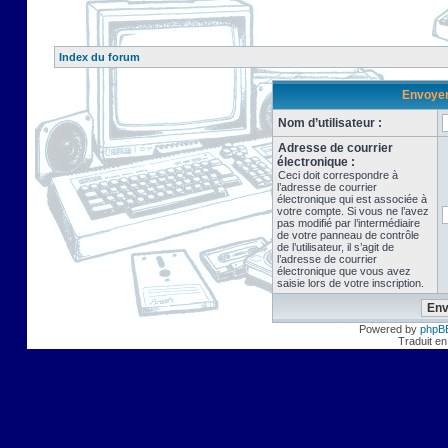
Index du forum
Envoyer 
Nom d’utilisateur :
Adresse de courrier
électronique :
Ceci doit correspondre à
l’adresse de courrier
électronique qui est associée à
votre compte. Si vous ne l’avez
pas modifié par l’intermédiaire
de votre panneau de contrôle
de l’utilisateur, il s’agit de
l’adresse de courrier
électronique que vous avez
saisie lors de votre inscription.
Powered by
phpB
Traduit en