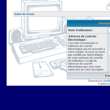
Index du forum
Envoyer 
Nom d’utilisateur :
Adresse de courrier
électronique :
Ceci doit correspondre à
l’adresse de courrier
électronique qui est associée à
votre compte. Si vous ne l’avez
pas modifié par l’intermédiaire
de votre panneau de contrôle
de l’utilisateur, il s’agit de
l’adresse de courrier
électronique que vous avez
saisie lors de votre inscription.
Powered by
phpB
Traduit en